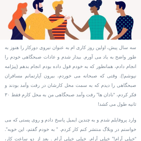
سه سال پیش، اولین روز کاری ام به عنوان نیروی دورکار را هنوز به
طور واضح به یاد می آورم. بیدار شدم و عادات صبحگاهی خودم را
انجام دادم، همانطور که به خودم قول داده بودم انجام بدهم (پیژامه
نپوشم!). وقتی که صبحانه می خوردم، بیرون آپارتمانم مسافران
صبحگاهی را دیدم که به سمت محل کارشان در رفت وآمد بودند و
فکر کردم، “نادان ها” رفت وآمد صبحگاهی من به محل کارم فقط ۳۰
ثانیه طول می کشد!
وارد پروفایلم شدم و به چندین ایمیل پاسخ دادم و روی پستی که می
خواستم در وبلاگ منتشر کنم کار کردم. ” به خودم گفتم، این خوبه”.
“خیلی آرام!” خیلی آرام. خیلی خیلی آرام . بعد از دو ساعت کار،