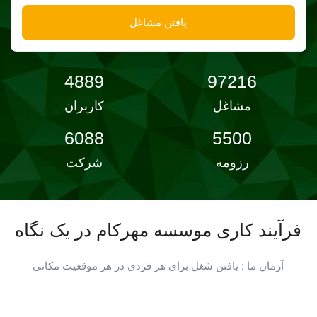
یافتن مشاغل
4889
97216
مشاغل
کاربران
6088
5500
رزومه
شرکت
فرآیند کاری موسسه مهرکام در یک نگاه
آرمان ما : یافتن شغل برای هر فردی در هر موقعیت مکانی