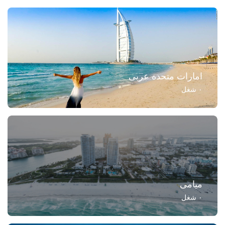
امارات متحده عربی
۰
شغل
میامی
۰
شغل