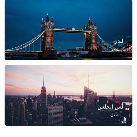
لندن
۰
شغل
لس انجلس
۰
شغل