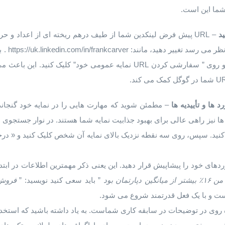
شما این است.
ید
– URL پیش فرض لینکدین شما از طیف درهم ریخته ای از اعداد و
به “مدیریت نمایه عمومی” بروید و روی ” سفارشی کردن URL نمایه عمومی خو
د ها
و
تأییدیه
ها
– مطمئن شوید که مهارت ‌هایی را در نمایه خود گنجانده
ه ‌ها نیز راهی عالی برای بهبود جذابیت نمایه شما هستند. در نوار جستج
د کنید. سپس، روی سه نقطه نزدیک بالای نمایه آن شخص کلیک کنید و « در
ردهای خود را پیشاپیش قرار دهید. این یعنی ذکر مهمترین اطلاعات در ابتدا
من
۱۶
٪
بیشتر
از
میانگین
دپارتمان
بود
” باید سعی کنید نویسید: ”
فروش
ت و با یک فعل قدرتمند شروع می شود.
ه روی در توضیحات در سابقه کاری شماست. به یاد داشته باشید که استخدا