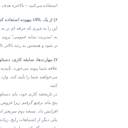
استفاده می‌کنید – بالاخره هدف 
۶)
از
یک
URL
بیهوده
استفاده
کن
تر شود و همچنین به رتبه بالاتر URL شما در گوگل کمک می کند.
۷)
مهارت
ها،
سابقه
کاری،
دستاور
علاقه شما پیوند می‌خورد. تأییدی
می‌خواهید شما را تأیید کند، وار
کنید.
در تاریخچه کاری خود، باید دستاو
پنج
ماه
ترفیع گرفتم
زیرا
فروش
افزایش
داد
.
نسخه دوم سریعتر اس
یکی دیگر از اشتباهات رایج، زیاد