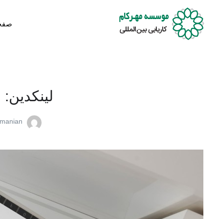
صفح
لینکدین: 
amanian