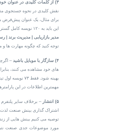
۳)
از
کلمات
کلیدی
در
عنوان
خود
نقش کلیدی در نحوه جستجوی متقاض
برای مثال، یک عنوان پیش‌فرض 
این باید به ۱۲۰ نویسه کامل گسترش یابد ، بنابراین بیشتر شبیه به :
مدیر
بازاریابی
|
مدیریت
برند
|
رسا
توجه کنید که چگونه مهارت ها و 
۴)
سازگار
با
موبایل
باشید
های خود مشاهده می کنند، بنابرا
مهمترین اطلاعات در این پارامترها
۵)
انتشار
– برخلاف سایر پلتفرم‌ 
اشتراک گذاری بینش صنعت لذت می
توصیه می کنیم بینش هایی از زن
مورد موضوعات جدی صنعت نترسید