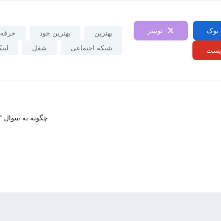
بوک
توییتر
بهترین
بهترین خود
حرفه
شبکه اجتماعی
شغل
لین
ریست
چ