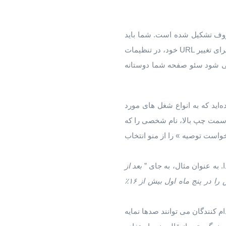
 حروف تشکیل شده است. شما باید
این را به چیزی که حرفه ای تر به نظر می رسد تغییر دهید، مانند: https://uk.linkedin.com/in/frankcarver . برای تغییر URL خود، در تنظیمات
د” کلیک کنید. این باعث می شود سئو صفحه شما دوستانه
‌اید که به انواع شغل ‌های مورد
وی سمت چپ بالا، نام شخصی را که
خواست توصیه » را از منو انتخاب
. به عنوان مثال، به جای ”
بعد
از
را
در
پنج
ماه
اول
بیش
از
۱۶
٪
م کنندگان می توانند صدها نمایه