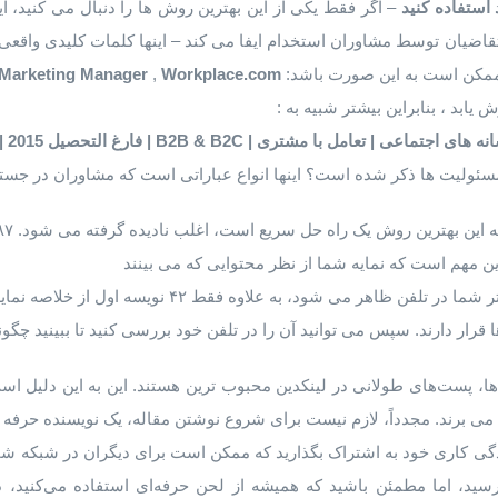
استفاده
کنید
– اگر فقط یکی از این بهترین روش ها را دنبال می کنید، ای
یان توسط مشاوران استخدام ایفا می کند – اینها کلمات کلیدی واقعی ه
ممکن است به این صورت باشد:
Workplace.com
,
Marketing Manager
نه
های
اجتماعی
|
تعامل
با
مشتری
| B2B & B2C |
فارغ
التحصیل
2015 | Workplace.com
مسئولیت ها ذکر شده است؟ اینها انواع عباراتی است که مشاوران در جست
ین مهم است که نمایه شما از نظر محتوایی که می بینند
بهینه شود. فقط ۷۳ نویسه اول تیتر شما در تلفن ظاهر می شو
 قرار دارند. سپس می توانید آن را در تلفن خود بررسی کنید تا ببینید چگو
ها، پست‌های طولانی در لینکدین محبوب‌ ترین هستند. این به این دلیل ا
 برند. مجدداً، لازم نیست برای شروع نوشتن مقاله، یک نویسنده حرفه ا
دگی کاری خود به اشتراک بگذارید که ممکن است برای دیگران در شبکه شم
، اما مطمئن باشید که همیشه از لحن حرفه‌ای استفاده می‌کنید، دقی