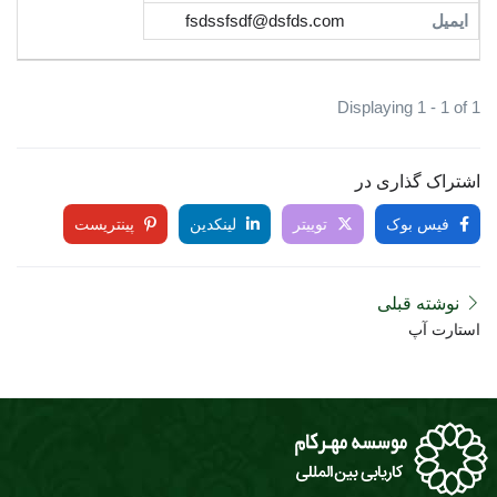
fsdssfsdf@dsfds.com
Displaying 1 - 1 of 1
اشتراک گذاری در
فیس بوک
توییتر
لینکدین
پینتریست
نوشته قبلی
استارت آپ