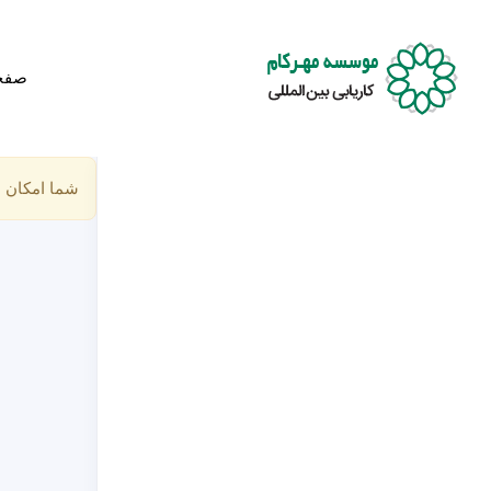
صفح
شما امکان د