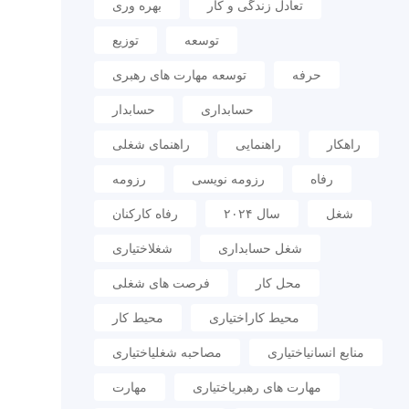
تعادل زندگی و کار
بهره وری
توسعه
توزیع
حرفه
توسعه مهارت های رهبری
حسابداری
حسابدار
راهکار
راهنمایی
راهنمای شغلی
رفاه
رزومه نویسی
رزومه
شغل
سال ۲۰۲۴
رفاه کارکنان
شغل حسابداری
شغلاختیاری
محل کار
فرصت های شغلی
محیط کاراختیاری
محیط کار
منابع انسانیاختیاری
مصاحبه شغلیاختیاری
مهارت های رهبریاختیاری
مهارت