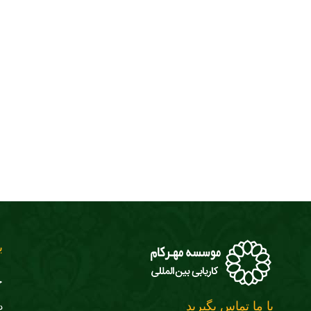
ب
ج
با ما تماس بگیرید
د