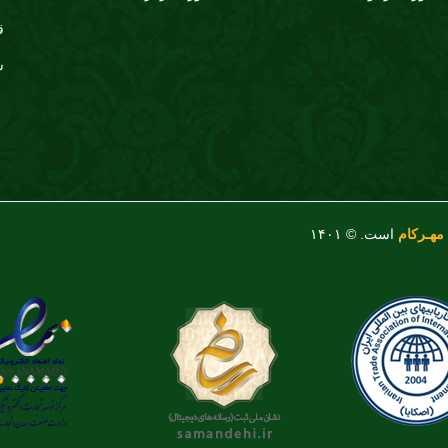
ق
س
مهـرکام
است. © ۱۴۰۱