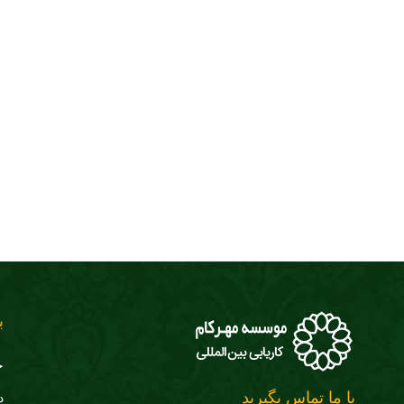
ب
ج
با ما تماس بگیرید
د