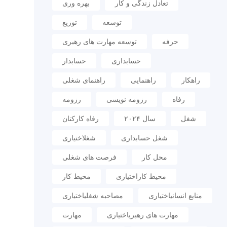
تعادل زندگی و کار
بهره وری
توسعه
توزیع
حرفه
توسعه مهارت های رهبری
حسابداری
حسابدار
راهکار
راهنمایی
راهنمای شغلی
رفاه
رزومه نویسی
رزومه
شغل
سال ۲۰۲۴
رفاه کارکنان
شغل حسابداری
شغلاختیاری
محل کار
فرصت های شغلی
محیط کاراختیاری
محیط کار
منابع انسانیاختیاری
مصاحبه شغلیاختیاری
مهارت های رهبریاختیاری
مهارت