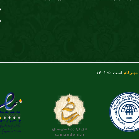
ق
س
مهـرکام
است. © ۱۴۰۱