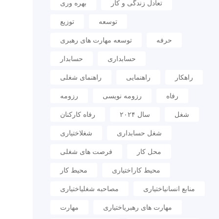
تعادل زندگی و کار
بهره وری
توسعه
توزیع
حرفه
توسعه مهارت های رهبری
حسابداری
حسابدار
راهکار
راهنمایی
راهنمای شغلی
رفاه
رزومه نویسی
رزومه
شغل
سال ۲۰۲۴
رفاه کارکنان
شغل حسابداری
شغلاختیاری
محل کار
فرصت های شغلی
محیط کاراختیاری
محیط کار
منابع انسانیاختیاری
مصاحبه شغلیاختیاری
مهارت های رهبریاختیاری
مهارت