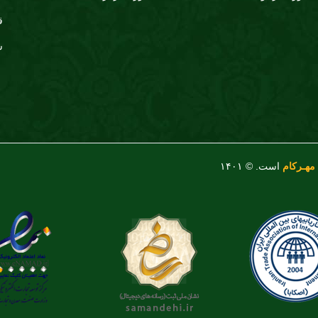
ق
س
مهـرکام
است. © ۱۴۰۱