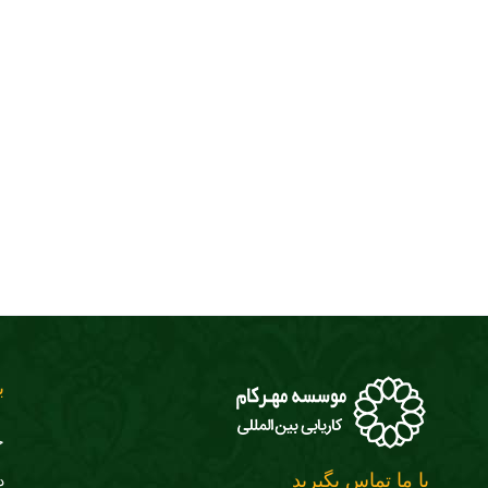
ب
ج
با ما تماس بگیرید
د