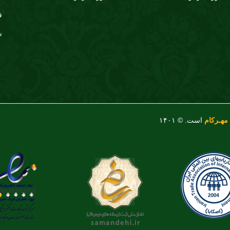
ق
س
مهـرکام
است. © ۱۴۰۱