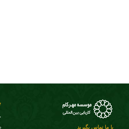
ب
ج
با ما تماس بگیرید
د