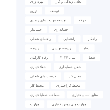
تعادل زندگی و کار
بهره وری
توسعه
توزیع
حرفه
توسعه مهارت های رهبری
حسابداری
حسابدار
راهکار
راهنمایی
راهنمای شغلی
رفاه
رزومه نویسی
رزومه
شغل
سال ۲۰۲۴
رفاه کارکنان
شغل حسابداری
شغلاختیاری
محل کار
فرصت های شغلی
محیط کاراختیاری
محیط کار
منابع انسانیاختیاری
مصاحبه شغلیاختیاری
مهارت های رهبریاختیاری
مهارت