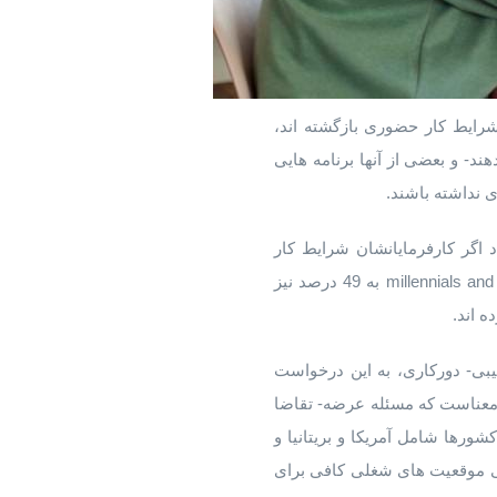
رایط کار حضوری بازگشته اند،
ند- و بعضی از آنها برنامه هایی
ی نداشته باشند.
 شهروند آمریکایی در می 2021 نشان داد که تقریبا 40 درصد افراد اگر کارفرمایانشان شرایط کار
دورکاری را برای آنها فراهم نکنند، سازمان خود را ترک خواهند کرد. این درصد توسط نظر سنجی millennials and Gen Z به 49 درصد نیز
 اند.
کیبی- دورکاری، به این درخواست
ن معناست که مسئله عرضه- تقاضا
رها شامل آمریکا و بریتانیا و
گی موقعیت های شغلی کافی برای