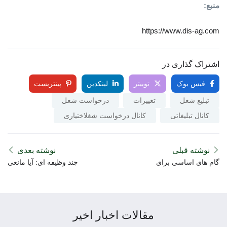
منبع:
https://www.dis-ag.com
اشتراک گذاری در
فیس بوک
توییتر
لینکدین
پینتریست
تبلیغ شغل
تغییرات
درخواست شغل
کانال تبلیغاتی
کانال درخواست شغلاختیاری
نوشته قبلی
نوشته بعدی
گام های اساسی برای
چند وظیفه ای: آیا مانعی
مذاکره در مورد بهترین
برای کارایی است یا کمک
حقوق بعد از پذیرش شغل
کننده است؟
مقالات اخبار اخیر