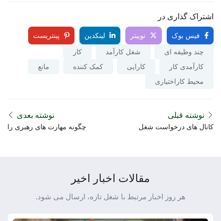
اشتراک گذاری در
فیس بوک
توییتر
لینکدین
پینتریست
چند وظیفه ای
شغل کارآمد
کار
کارآمدی کار
کارایی
کمک کننده
مانع
محیط کاراختیاری
نوشته قبلی
نوشته بعدی
کانال های درخواست شغل
چگونه مهارت های رهبری را
کاربردی جدید: چگونه رویه
در محیط کار توسعه دهیم
درخواست شغل تغییر کرده
است
مقالات اخبار اخیر
هر روز اخبار مرتبط با شغل تازه، ارسال می شود.