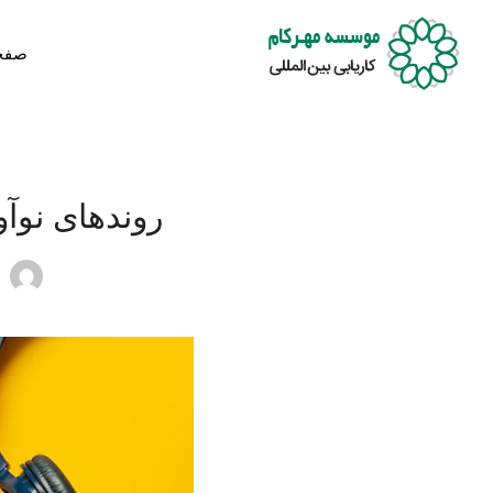
صفح
روندهای نوآور